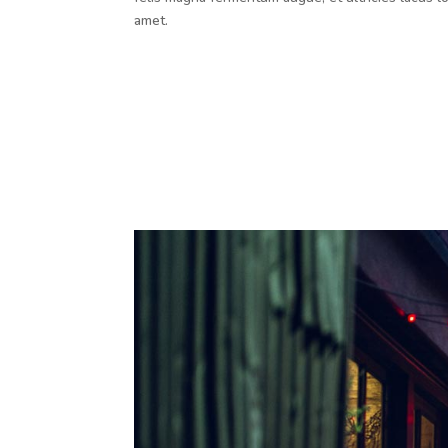
placerat imperdiet. Aenean suscipit nulla in just
augue. Nulla tincidunt tincidunt mi. Curabitur iacu
felis magna fermentum augue, et ultricies lacus l
amet.