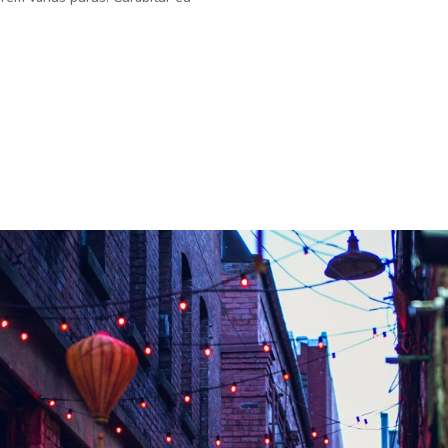
o. Suspendisse cursus rutrum
lis, lorem vel rhoncus faucibus,
Identify / Performance / Desig
orem varius purus. Curabitur eu