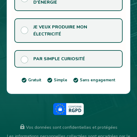
D'ÉNERGIE
JE VEUX PRODUIRE MON
ÉLECTRICITÉ
PAR SIMPLE CURIOSITÉ

Gratuit
Simple
Sans engagement



UNE MAISON
PROPRIÉTAIRE
GAZ
MOINS DE 100€
MOINS DE 15M²

UN APPARTEMENT

Vos données sont confidentielles et protégées
LOCATAIRE
FIOUL
ENTRE 100 ET 200€
ENTRE 15 ET 30M²

Les informations personnelles collectées sont encadrées par le