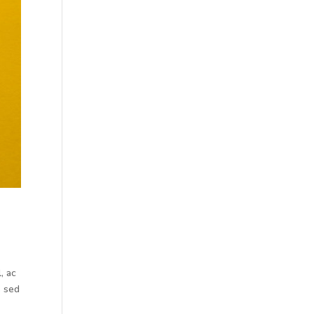
, ac
s sed